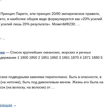
 Принцип Парето, или принцип 20/80 эмпирическое правило,
то, в наиболее общем виде формулируется как «20% усилий
% усилий лишь 20% результата». Может&#8230; …
» …
ека
— Список крупнейших океанских, морских и речных
держание 1 1800 1850 2 1851 1860 3 1861 1870 4 1871 1880 5
йское подводными камнями переполнено. Быть в опасности, в
 (на ниточке), быть под дамокловым мечом. Жизнь его была на
сок (на волоску, на волоске) от …
дующая
→