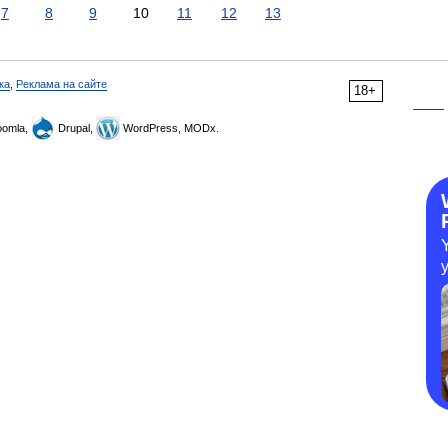
7
8
9
10
11
12
13
ка
,
Реклама на сайте
18+
omla,
Drupal,
WordPress, MODx.