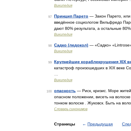
Википедия
Принцип Парето
— Закон Парето, или
97
введённое социологом Вильфредо Паре
дают 80% результата, а остальные 80
Википедия
Садко (ледокол)
— «Садко» «Lintrose
98
Википедия
Крупнейшие кораблекрушения XIX в
99
катастроф произошедших в XIX веке Со
…
Википедия
опасность
— Риск, кризис. Море жите
100
опасном положении, висеть на волоске
тонком волоске . Жуковск. Быть на воло
Словарь синонимов
Страницы
←
Предыдущая
Сле