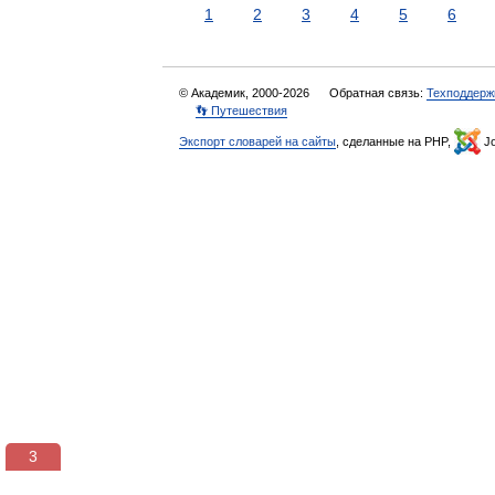
1
2
3
4
5
6
© Академик, 2000-2026
Обратная связь:
Техподдерж
👣 Путешествия
Экспорт словарей на сайты
, сделанные на PHP,
Jo
2