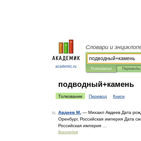
Словари и энциклоп
academic.ru
Толкования
Переводы
подводный+камень
Толкование
Перевод
Книги
Авдеев М.
— Михаил Авдеев Дата рожд
91
Оренбург, Российская империя Дата сме
Российская империя …
Википедия